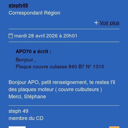
de
de
steph49
page
la
Correspondant Région
page
Voir plus
Date
mardi 28 avril 2026 à 20h01
du
message
APO70 a écrit :
:
Bonjour ,
Plaque couvre culasse 840 B7 N° 1310
Bonjour APO, petit renseignement, te restes t'il
des plaques moteur ( couvre culbuteurs )
Merci, Stéphane
steph 49
membre du CD