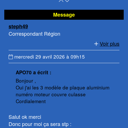
en
le
haut
bas
Message
de
de
steph49
page
la
Correspondant Région
page
Voir plus
Date
mercredi 29 avril 2026 à 09h15
du
message
APO70 a écrit :
:
Bonjour ,
Oui j'ai les 3 modèle de plaque aluminium
numéro moteur couvre culasse
Cordialement
Salut ok merci
Donc pour moi ça sera stp :