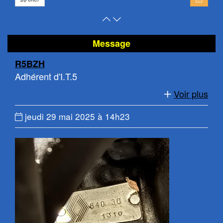
Retour
Atteindre
en
le
haut
bas
Message
de
de
R5BZH
page
la
Adhérent d'I.T.5
page
Voir plus
Date
jeudi 29 mai 2025 à 14h23
du
message
: