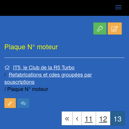
Aller
au
contenu
Plaque N° moteur
IT5, le Club de la R5 Turbo
Refabrications et cdes groupées par
souscriptions
Plaque N° moteur
11
12
13