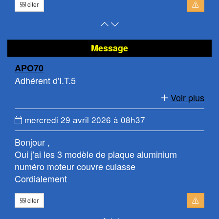
citer
Retour
Atteindre
en
le
haut
bas
Message
de
de
APO70
page
la
Adhérent d'I.T.5
page
Voir plus
Date
mercredi 29 avril 2026 à 08h37
du
Bonjour ,
message
Oui j'ai les 3 modèle de plaque aluminium
:
numéro moteur couvre culasse
Cordialement
citer
Retour
Atteindre