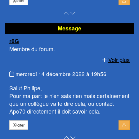
citer
Retour
Atteindre
en
le
haut
bas
Message
de
de
r8G
page
la
Membre du forum.
page
Voir plus
Date
mercredi 14 décembre 2022 à 19h56
du
Salut Philipe,
message
Pour ma part je n'en sais rien mais certainement
:
que un collègue va te dire cela, ou contact
Apo70 directement il doit savoir cela.
citer
Retour
Atteindre