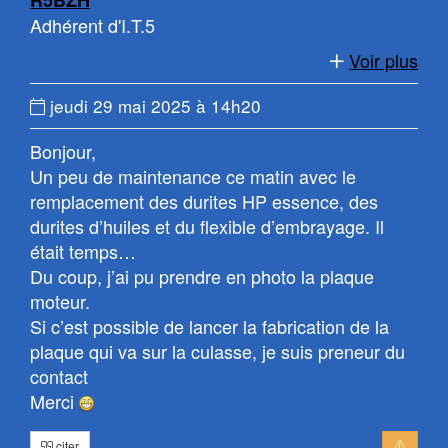
R5BZH
page
la
Adhérent d'I.T.5
page
Voir plus
Date
jeudi 29 mai 2025 à 14h20
du
Bonjour,
message
Un peu de maintenance ce matin avec le
:
remplacement des durites HP essence, des
durites d’huiles et du flexible d’embrayage. Il
était temps…
Du coup, j’ai pu prendre en photo la plaque
moteur.
Si c’est possible de lancer la fabrication de la
plaque qui va sur la culasse, je suis preneur du
contact
Merci
citer