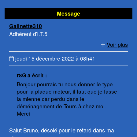
en
le
haut
bas
Message
de
de
Galinette310
page
la
Adhérent d'I.T.5
page
Voir plus
Date
jeudi 15 décembre 2022 à 08h41
du
message
r8G a écrit :
:
Bonjour pourrais tu nous donner le type
pour la plaque moteur, il faut que je fasse
la mienne car perdu dans le
déménagement de Tours à chez moi.
Merci
Salut Bruno, désolé pour le retard dans ma