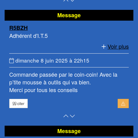
en
le
haut
bas
Message
de
de
R5BZH
page
la
Adhérent d'I.T.5
page
Voir plus
Date
dimanche 8 juin 2025 à 22h15
du
Commande passée par le coin-coin! Avec la
message
p’tite mousse à outils qui va bien.
:
Merci pour tous les conseils
citer
Retour
Atteindre
en
le
haut
bas
Message