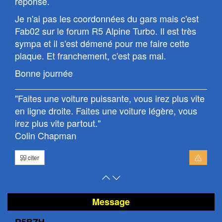
réponse.
Je n'ai pas les coordonnées du gars mais c'est
Fab02 sur le forum R5 Alpine Turbo. Il est très
sympa et il s'est démené pour me faire cette
plaque. Et franchement, c'est pas mal.
Bonne journée
"Faites une voiture puissante, vous irez plus vite
en ligne droite. Faites une voiture légère, vous
irez plus vite partout."
Colin Chapman
citer
Retour
Atteindre
en
le
haut
bas
Message
de
de