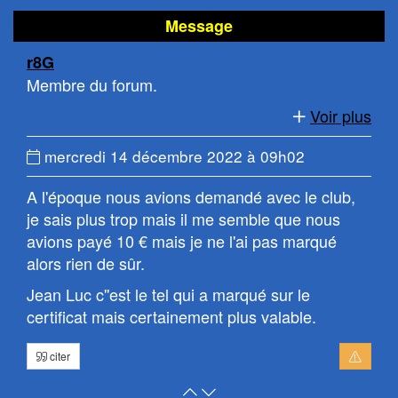
Message
r8G
Membre du forum.
Voir plus
Date
mercredi 14 décembre 2022 à 09h02
du
A l'époque nous avions demandé avec le club,
message
je sais plus trop mais il me semble que nous
:
avions payé 10 € mais je ne l'ai pas marqué
alors rien de sûr.
Jean Luc c''est le tel qui a marqué sur le
certificat mais certainement plus valable.
citer
Retour
Atteindre