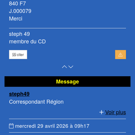
840 F7
J.000079
Merci
steph 49
membre du CD
citer
Retour
Atteindre
en
le
haut
bas
Message
de
de
steph49
page
la
Correspondant Région
page
Voir plus
Date
mercredi 29 avril 2026 à 09h17
du