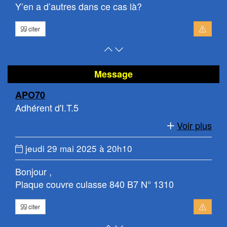
Y’en a d’autres dans ce cas là?
citer
Retour
Atteindre
en
le
haut
bas
Message
de
de
APO70
page
la
Adhérent d'I.T.5
page
Voir plus
Date
jeudi 29 mai 2025 à 20h10
du
Bonjour ,
message
Plaque couvre culasse 840 B7 N° 1310
:
citer
Retour
Atteindre