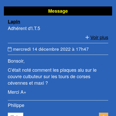
en
le
haut
bas
Message
de
de
Lapin
page
la
Adhérent d'I.T.5
page
Voir plus
Date
mercredi 14 décembre 2022 à 17h47
du
Bonsoir,
message
:
C'était noté comment les plaques alu sur le
couvre culbuteur sur les tours de corses
cévennes et maxi ?
Merci A+
Philippe