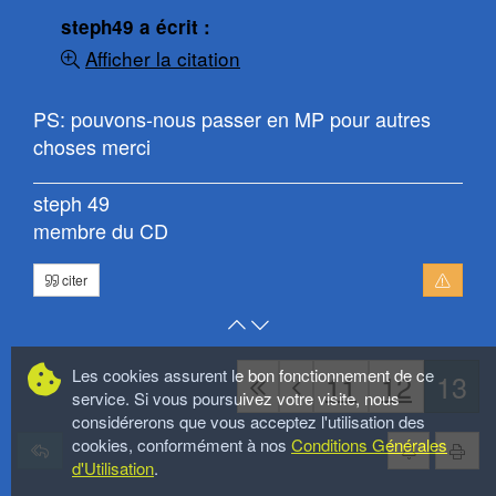
message
steph49 a écrit :
:
Afficher la citation
PS: pouvons-nous passer en MP pour autres
choses merci
steph 49
membre du CD
citer
Retour
Atteindre
en
le
haut
bas
Les cookies assurent le bon fonctionnement de ce
11
12
13
service. Si vous poursuivez votre visite, nous
de
de
considérerons que vous acceptez l'utilisation des
page
la
cookies, conformément à nos
Conditions Générales
page
d'Utilisation
.