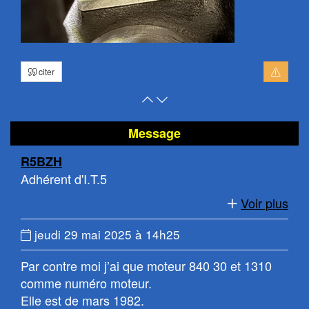
citer
Retour
Atteindre
en
le
haut
bas
Message
de
de
R5BZH
page
la
Adhérent d'I.T.5
page
Voir plus
Date
jeudi 29 mai 2025 à 14h25
du
Par contre moi j’ai que moteur 840 30 et 1310
message
comme numéro moteur.
:
Elle est de mars 1982.