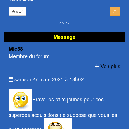
citer
Retour
Atteindre
en
le
haut
bas
Message
de
de
Mic38
page
la
Membre du forum.
page
Voir plus
Date
samedi 27 mars 2021 à 18h02
du
message
Bravo les p'tits jeunes pour ces
:
superbes acquisitions (je suppose que vous les
avez achetées)