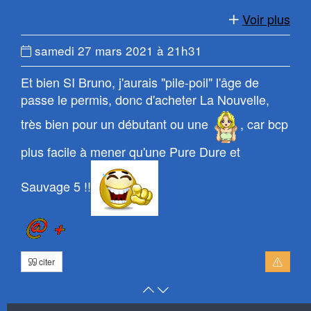
page
Voir plus
Date
samedi 27 mars 2021 à 21h31
du
Et bien SI Bruno, j'aurais "pile-poil" l'âge de
message
passe le permis, donc d'acheter La Nouvelle,
:
très bien pour un débutant ou une
, car bcp
plus facile à mener qu'une Pure Dure et
Sauvage 5 !!
citer
Retour
Atteindre
en
le