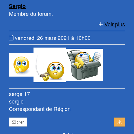
Sergio
Membre du forum.
Voir plus
Date
vendredi 26 mars 2021 à 16h00
du
message
:
serge 17
sergio
Correspondant de Région
citer
Retour
Atteindre