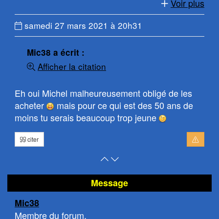
Voir plus
Date
samedi 27 mars 2021 à 20h31
du
message
Mic38 a écrit :
:
Afficher la citation
Eh oui Michel malheureusement obligé de les
acheter
mais pour ce qui est des 50 ans de
moins tu serais beaucoup trop jeune
citer
Retour
Atteindre
en
le
haut
bas
Message
de
de
Mic38
page
la
Membre du forum.