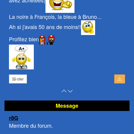
La noire à François, la bleue à Bruno...
Ah si j'avais 50 ans de moins!!
Profitez bien
citer
Retour
Atteindre
en
le
haut
bas
Message
de
de
r8G
page
la
Membre du forum.
page