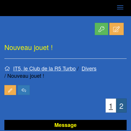
Aller
au
contenu
Nouveau jouet !
IT5, le Club de la R5 Turbo
Divers
Nouveau jouet !
1
2
Message