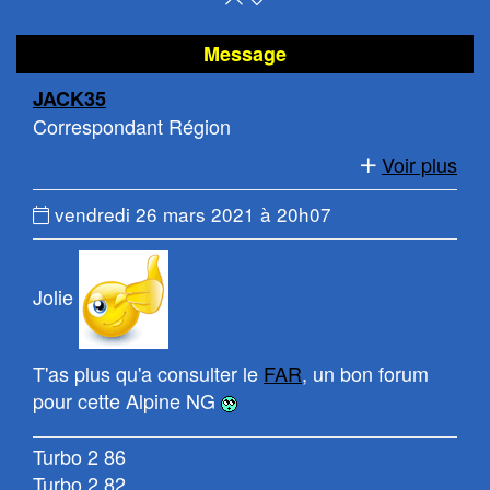
en
le
haut
bas
Message
de
de
JACK35
page
la
Correspondant Région
page
Voir plus
Date
vendredi 26 mars 2021 à 20h07
du
message
:
Jolie
T'as plus qu'a consulter le
FAR
, un bon forum
pour cette Alpine NG
Turbo 2 86
Turbo 2 82