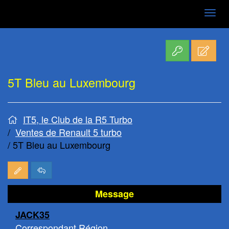
Aller
au
contenu
5T Bleu au Luxembourg
IT5, le Club de la R5 Turbo
Ventes de Renault 5 turbo
5T Bleu au Luxembourg
Message
JACK35
Correspondant Région