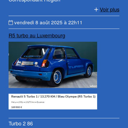
Voir plus
Date
vendredi 8 août 2025 à 22h11
du
R5 turbo au Luxembourg
message
:
Turbo 2 86