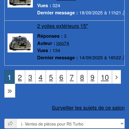
324
Vues :
18/09/2025 à 11h21
Dernier message :
2 voiles extérieurs 15"
3
Réponses :
jojo74
Auteur :
134
Vues :
14/09/2025 à 16h22
Dernier message :
1
2
3
4
5
6
7
8
9
10
Surveiller les sujets de ce salon
Sauter