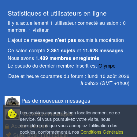
vers
:
Statistiques et utilisateurs en ligne
Il y a actuellement 1 utilisateur connecté au salon : 0
membre, 1 visiteur
L'ajout de messages
soumis à modération
n'est pas
Ce salon compte
et
2.381 sujets
11.628 messages
Nous avons
1.489 membres enregistrés
Le pseudo du dernier membre inscrit est
Olympe
Date et heure courantes du forum : lundi 10 août 2026
à 09h32 (GMT +1h00)
Pas de nouveaux messages
Les cookies assurent le bon fonctionnement de ce
Nouveaux messages
service. Si vous poursuivez votre visite, nous
Accès restreint
considérerons que vous acceptez l'utilisation des
cookies, conformément à nos
Conditions Générales
Sujet post-it (annonce)