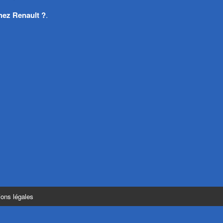
hez Renault ?
.
ons légales