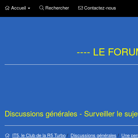
Aller
Accueil
Rechercher
Contactez-nous
au
contenu
---- LE FOR
Discussions générales - Surveiller le suj
IT5, le Club de la R5 Turbo
Discussions générales
Une pers