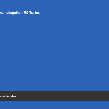
 homologation R5 Turbo
.
ons légales