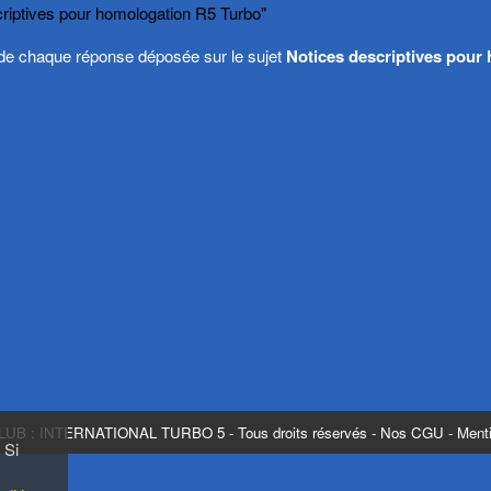
scriptives pour homologation R5 Turbo"
rs de chaque réponse déposée sur le sujet
Notices descriptives pour
LUB : INTERNATIONAL TURBO 5
- Tous droits réservés -
Nos CGU
-
Menti
 Si
s